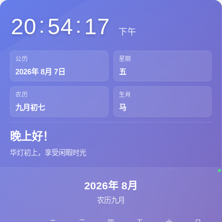
:
:
20
54
18
下午
公历
星期
2026
年
8
月
7
日
五
农历
生肖
九月初七
马
晚上好！
华灯初上，享受闲暇时光
2026
年
8
月
农历九月