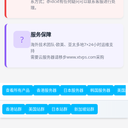
系方式；@idcxt有任何疑问可以联系客服进行处
理。
服务保障
?
海外技术团队-欧美、亚太多地7×24小时运维支
持
需要云服务器请移步www.xtvps.com采购
查看所有产品
香港服务器
日本服务器
韩国服务器
美国
香港站群
美国站群
日本站群
新加坡站群