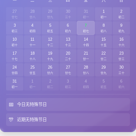
一
二
三
四
五
六
日
27
28
29
30
31
1
2
廿七
廿八
廿九
三十
初一
初一
初二
3
4
5
6
7
8
9
初三
初四
初五
初六
初七
初八
初九
10
11
12
13
14
15
16
初十
十一
十二
十三
十四
十五
十六
17
18
19
20
21
22
23
十七
十八
十九
二十
廿一
廿二
廿三
24
25
26
27
28
29
30
廿四
廿五
廿六
廿七
廿八
廿九
三十
31
1
2
3
4
5
6
初一
初一
初二
初三
初四
初五
初六
📅
今日无特殊节日
🎊
近期无特殊节日