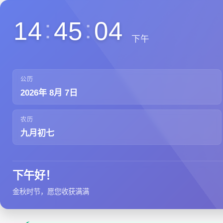
:
:
14
45
05
下午
公历
2026
年
8
月
7
日
农历
九月初七
下午好！
金秋时节，愿您收获满满