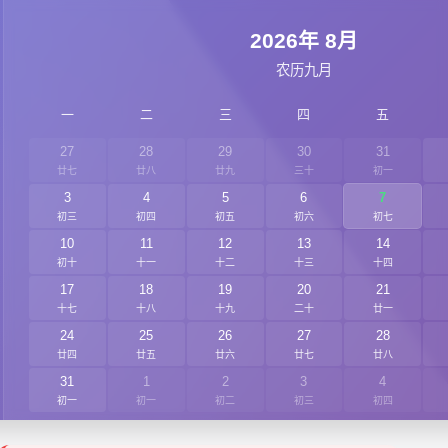
2026
年
8
月
农历九月
一
二
三
四
五
27
28
29
30
31
廿七
廿八
廿九
三十
初一
3
4
5
6
7
初三
初四
初五
初六
初七
10
11
12
13
14
初十
十一
十二
十三
十四
17
18
19
20
21
十七
十八
十九
二十
廿一
24
25
26
27
28
廿四
廿五
廿六
廿七
廿八
31
1
2
3
4
初一
初一
初二
初三
初四