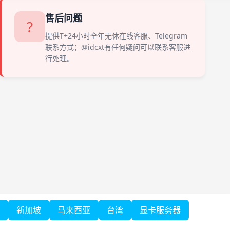
📅
今日无特殊节日
售后问题
?
🎊
近期无特殊节日
提供T+24小时全年无休在线客服、Telegram
联系方式；@idcxt有任何疑问可以联系客服进
行处理。
新加坡
马来西亚
台湾
显卡服务器