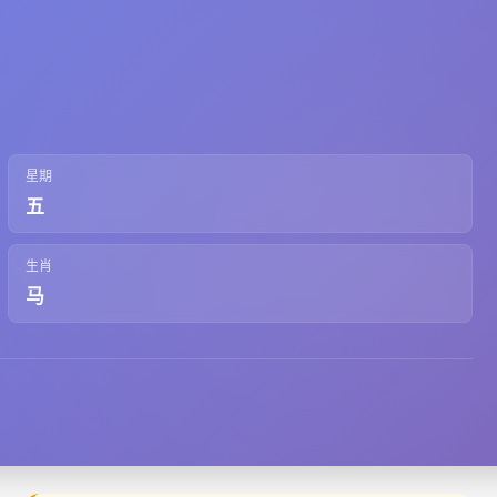
星期
五
生肖
马